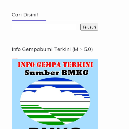
Cari Disini!
Info Gempabumi Terkini (M ≥ 5.0)
Info Gempabumi Terkini (M ≥ 5.0)