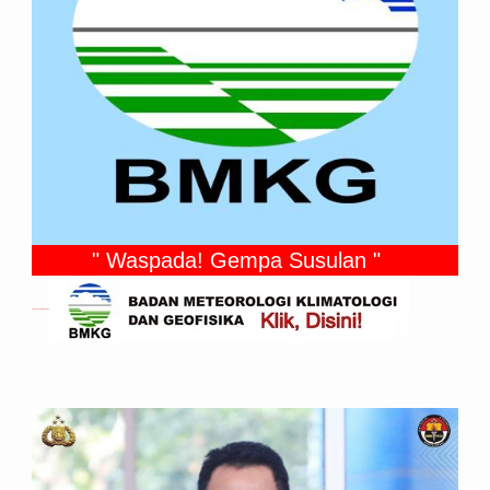
" Waspada! Gempa Susulan "
Gempa Yang Dirasakan