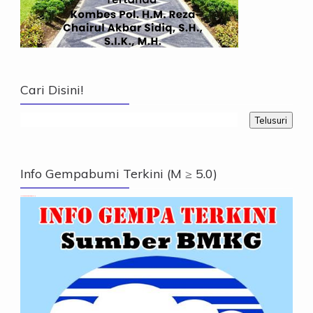
Cari Disini!
Info Gempabumi Terkini (M ≥ 5.0)
Info Gempabumi Terkini (M ≥ 5.0)