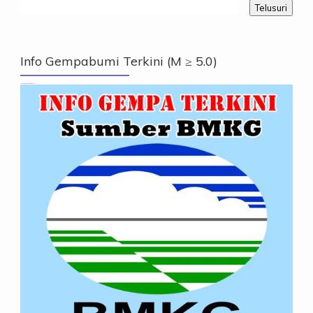
Info Gempabumi Terkini (M ≥ 5.0)
Info Gempabumi Terkini (M ≥ 5.0)