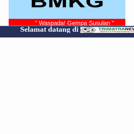
" Waspada! Gempa Susulan "
at datang di
Cp 08531
Gempa Yang Dirasakan