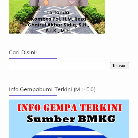
Cari Disini!
Info Gempabumi Terkini (M ≥ 5.0)
Info Gempabumi Terkini (M ≥ 5.0)