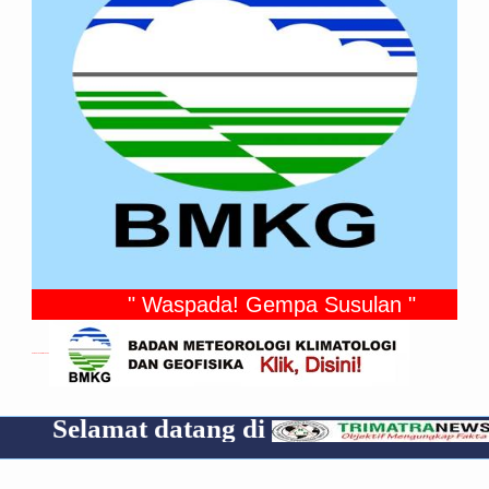
" Waspada! Gempa Susulan "
Gempa Yang Dirasakan
t datang di
Cp 085319