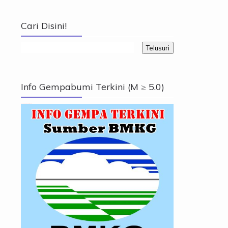
Cari Disini!
Info Gempabumi Terkini (M ≥ 5.0)
Info Gempabumi Terkini (M ≥ 5.0)