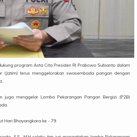
kung program Asta Cita Presiden RI Prabowo Subianto dalam
ur (Jatim) terus menggelorakan swasembada pangan dengan
a.
tim juga menggelar Lomba Pekarangan Pangan Bergizi (P2B)
ada.
 Hari Bhayangkara ke - 79.
swito, S.E., M.H selaku tim juri mengatakan lomba Pekarangan