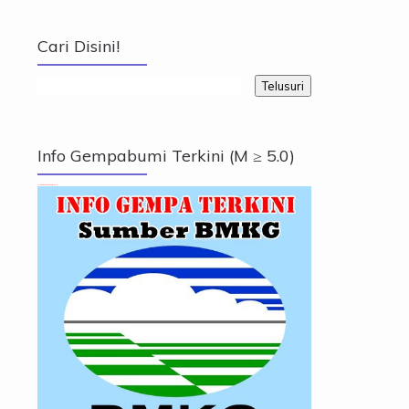
Cari Disini!
Info Gempabumi Terkini (M ≥ 5.0)
Info Gempabumi Terkini (M ≥ 5.0)