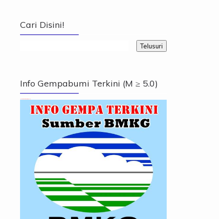
Cari Disini!
Info Gempabumi Terkini (M ≥ 5.0)
Info Gempabumi Terkini (M ≥ 5.0)