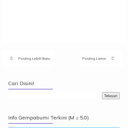
Posting Lebih Baru
Posting Lama
Cari Disini!
Info Gempabumi Terkini (M ≥ 5.0)
Info Gempabumi Terkini (M ≥ 5.0)