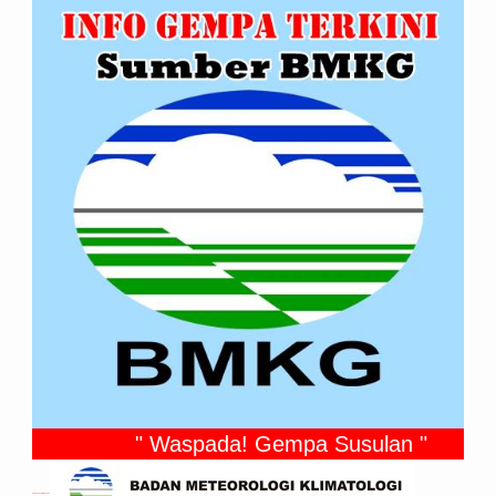
" Waspada! Gempa Susulan "
Gempa Yang Dirasakan