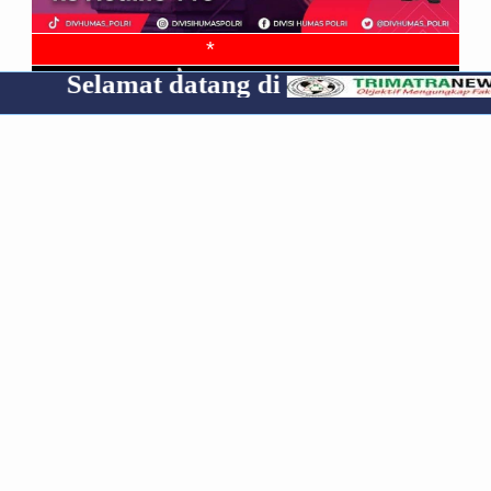
*
t datang di
Cp 085319
RECENT
POPULAR
COMMENTS