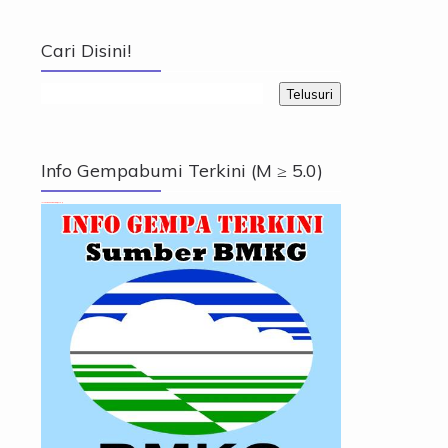
Cari Disini!
Info Gempabumi Terkini (M ≥ 5.0)
Info Gempabumi Terkini (M ≥ 5.0)