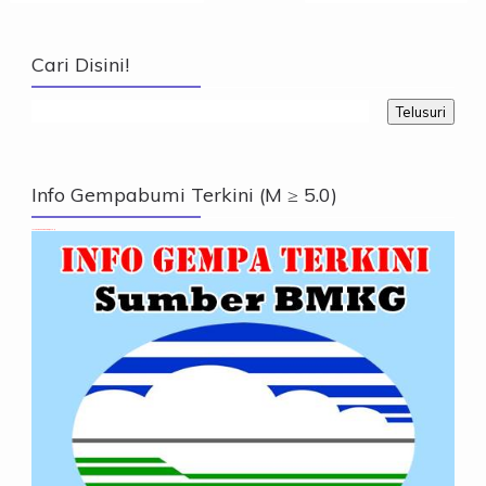
Cari Disini!
Info Gempabumi Terkini (M ≥ 5.0)
Info Gempabumi Terkini (M ≥ 5.0)