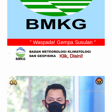
" Waspada! Gempa Susulan "
Gempa Yang Dirasakan