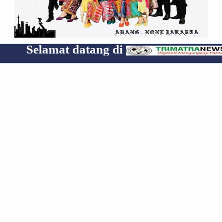
at datang di
Cp 08531
RECENT
POPULAR
COMMENTS
Media Group
Archive