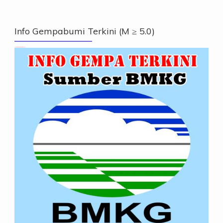
Info Gempabumi Terkini (M ≥ 5.0)
Info Gempabumi Terkini (M ≥ 5.0)