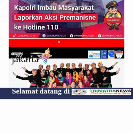
*
at datang di
Cp 08531