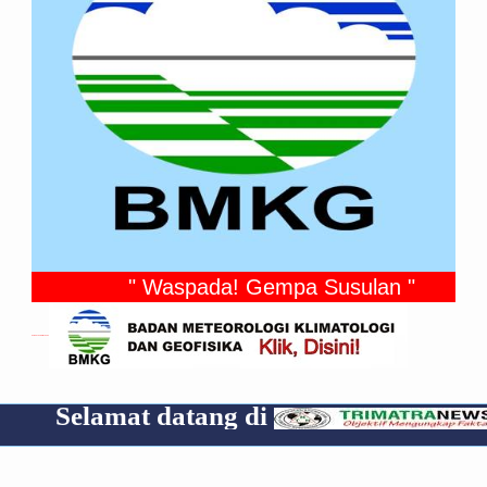
" Waspada! Gempa Susulan "
Gempa Yang Dirasakan
at datang di
Cp 08531