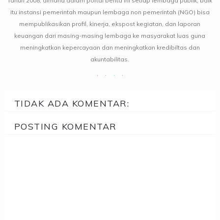
Tahun 2008, dimana dalam portal berita ini setiap lembaga publik, baik
itu instansi pemerintah maupun lembaga non pemerintah (NGO) bisa
mempublikasikan profil, kinerja, ekspost kegiatan, dan laporan
keuangan dari masing-masing lembaga ke masyarakat luas guna
meningkatkan kepercayaan dan meningkatkan kredibiltas dan
akuntabilitas.
TIDAK ADA KOMENTAR:
POSTING KOMENTAR