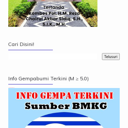
Cari Disini!
Info Gempabumi Terkini (M ≥ 5.0)
Info Gempabumi Terkini (M ≥ 5.0)