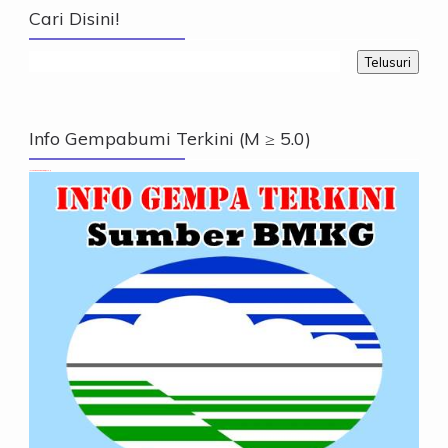
Cari Disini!
Info Gempabumi Terkini (M ≥ 5.0)
Info Gempabumi Terkini (M ≥ 5.0)