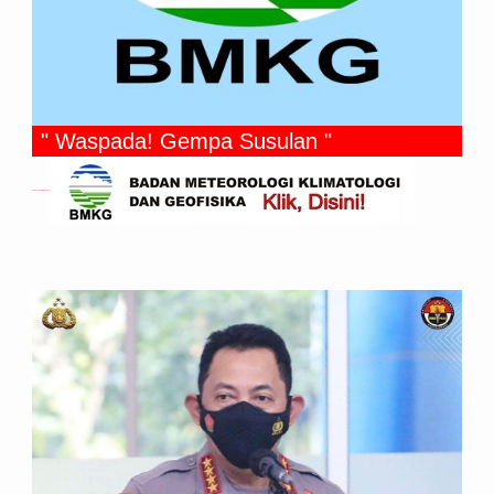
" Waspada! Gempa Susulan "
Gempa Yang Dirasakan