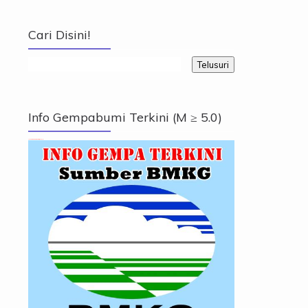
Cari Disini!
Info Gempabumi Terkini (M ≥ 5.0)
Info Gempabumi Terkini (M ≥ 5.0)