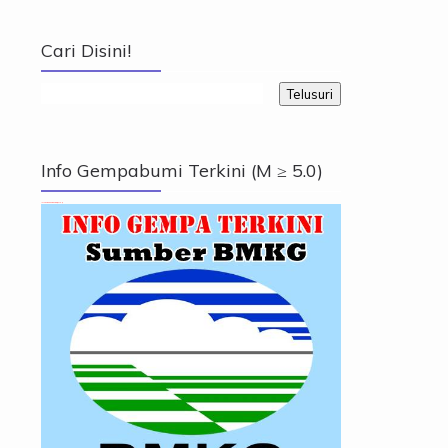
Cari Disini!
Info Gempabumi Terkini (M ≥ 5.0)
Info Gempabumi Terkini (M ≥ 5.0)