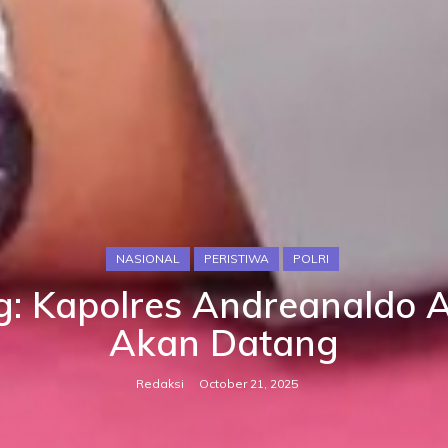
NASIONAL
PERISTIWA
POLRI
g: Kapolres Andreanaldo 
Akan Datang
Redaksi
October 21, 2025