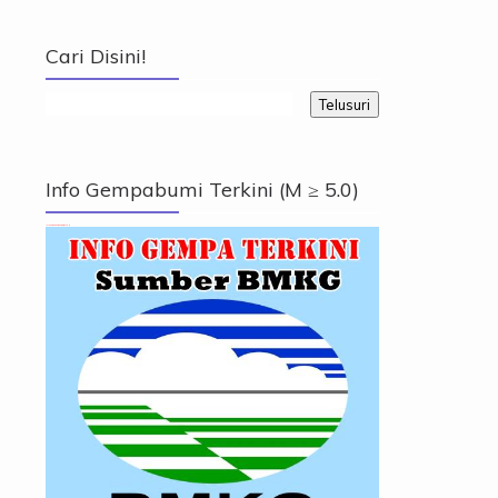
Cari Disini!
Info Gempabumi Terkini (M ≥ 5.0)
Info Gempabumi Terkini (M ≥ 5.0)