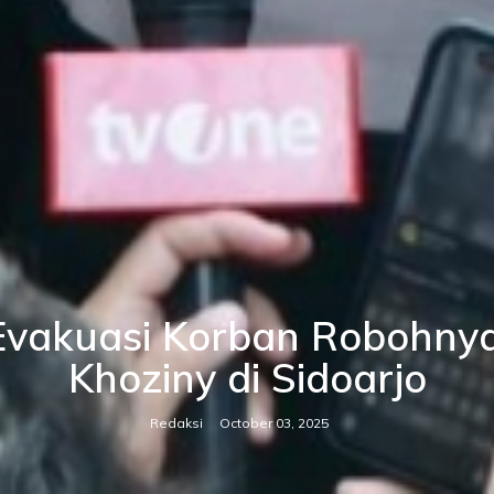
 Evakuasi Korban Robohn
Khoziny di Sidoarjo
Redaksi
October 03, 2025