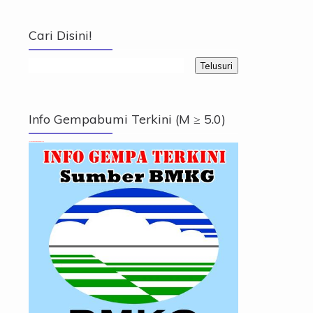
Cari Disini!
Info Gempabumi Terkini (M ≥ 5.0)
Info Gempabumi Terkini (M ≥ 5.0)