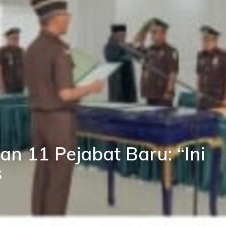
n 11 Pejabat Baru: “Ini
s