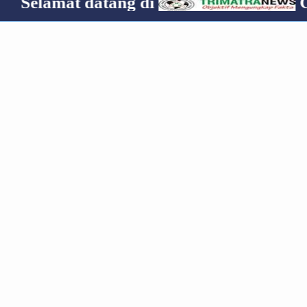
 datang di
Cp 0853190