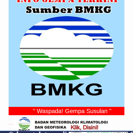
" Waspada! Gempa Susulan "
Gempa Yang Dirasakan