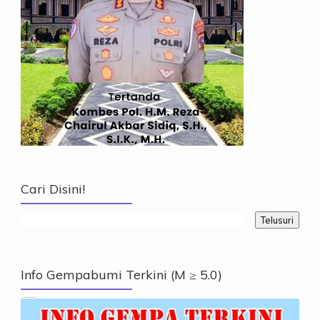
Cari Disini!
Info Gempabumi Terkini (M ≥ 5.0)
Info Gempabumi Terkini (M ≥ 5.0)