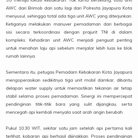
5.0 menuju lokasi kebakaran. Tak lama berselang, satu unit
AWC dari Brimob dan satu lagi dari Polresta Jayapura Kota
menyusul, sehingga total ada tiga unit AWC yang diterjunkan.
Ketiganya melakukan manuver pemadaman dari berbagai
sisi secara terkoordinasi dengan prajurit TNI di dalam
kompleks. Kehadiran unit AWC menjadi penguat penting
untuk menahan laju api sebelum menjalar lebih luas ke blok
rumah lainnya.
Sementara itu, petugas Pemadam Kebakaran Kota Jayapura
mengoperasikan sedikitnya tiga unit mobil damkar, dibantu
delapan water supply untuk memastikan tekanan air tetap
stabil selama proses pemadaman. Sinergi ini mempercepat
pendinginan titik-titik bara yang sulit dijangkau, serta
mencegah api kembali menyala saat arah angin berubah.
Pukul 10.30 WIT, sekitar satu jam setelah api pertama kali
terlihat, kobaran api berhasil dijinakkan. Proses pendinginan