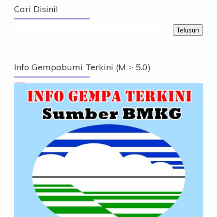
Cari Disini!
Info Gempabumi Terkini (M ≥ 5.0)
Info Gempabumi Terkini (M ≥ 5.0)