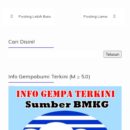
Posting Lebih Baru
Posting Lama
Cari Disini!
Info Gempabumi Terkini (M ≥ 5.0)
Info Gempabumi Terkini (M ≥ 5.0)