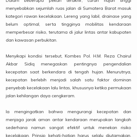
Dalam beberapa pekan terakhir, curah hujan tinggi
menyebabkan sejumlah ruas jalan di Sumatera Barat masuk
kategori rawan kecelakaan. Lereng yang labil, drainase yang
belum optimal, serta tingginya mobilitas kendaraan
memperbesar risiko, terutama di jalur lintas antar kabupaten
dan kawasan perbukitan.
Menyikapi kondisi tersebut, Kombes Pol. H.M. Reza Chairul
Akbar Sidiq menegaskan pentingnya pengendalian
kecepatan saat berkendara di tengah hujan. Menurutnya,
kecepatan berlebih menjadi salah satu faktor dominan
penyebab kecelakaan lalu lintas, khususnya ketika permukaan
jalan kehilangan daya cengkeram.
Ia mengingatkan bahwa mengurangi kecepatan dan
menjaga jarak aman antar kendaraan merupakan langkah
sederhana namun sangat efektif untuk menekan risiko
kecelakaan. Prinsip kehati-hatian harus selalu diutamakan,