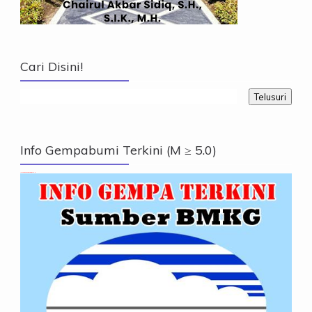
Cari Disini!
Info Gempabumi Terkini (M ≥ 5.0)
Info Gempabumi Terkini (M ≥ 5.0)