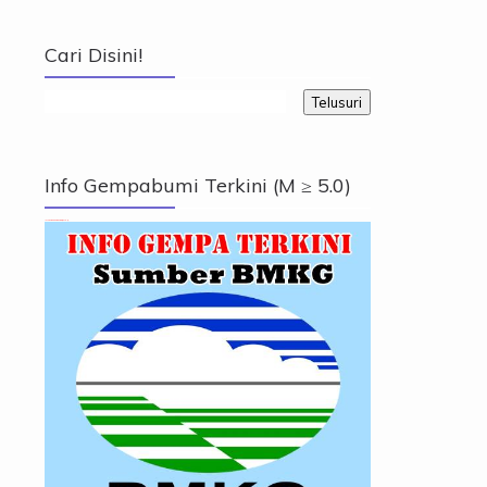
Cari Disini!
Info Gempabumi Terkini (M ≥ 5.0)
Info Gempabumi Terkini (M ≥ 5.0)