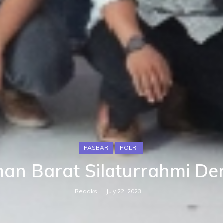
PASBAR
POLRI
an Barat Silaturrahmi De
Redaksi
July 22, 2023