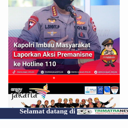
*
amat datang di
Cp 085