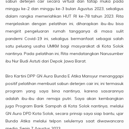
sabun deterjen cair secara virtual dan tatap muka pada
minggu ke-2 dan minggu ke-3 bulan Agustus 2023, sekaligus
dalam rangka memeriahkan HUT RI ke-78 tahun 2023. Rita
menjelaskan dengan pelatihan ini, diharapkan ibu-ibu bisa
mengirit pengeluaran rumah tangganya di masa sulit
pandemi Covid-19 ini, sekaligus bermanfaat sebagai salah
satu peluang usaha UMKM bagi masyarakat di Kota Solok
nantinya. Pada pelatihan ini, Rita mendatangkan Narusumber
ibu Nur Budi Astuti dari Depok Jawa Barat.
Biro Kartini DPP GN Aura Bunda E Atika Mansyur menanggapi
positif pelatihan membuat sabun deterjen cair ini, ini termasuk
program yang saya bina nantinya, karena sasarannya
adalah ibu-ibu dan remaja putri. Saya akan kembangkan
juga Program Bank Sampah di Kota Solok nantinya, melalui
GN Aura DPD Kota Solok, secara prinsip saya siap bantu, ujar
Bunda Atika melalui telpon selulernya saat diwawancara
media, Senin 7 Agustus 2023.