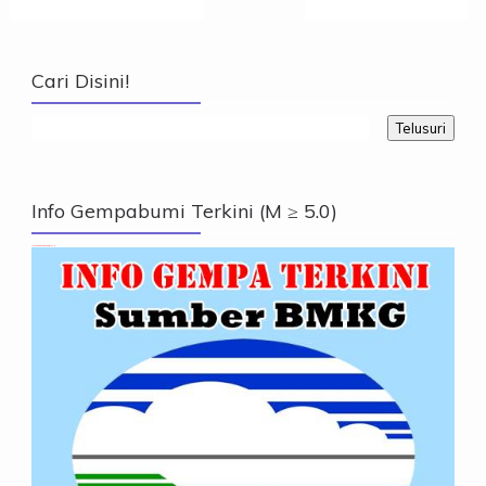
Cari Disini!
Info Gempabumi Terkini (M ≥ 5.0)
Info Gempabumi Terkini (M ≥ 5.0)