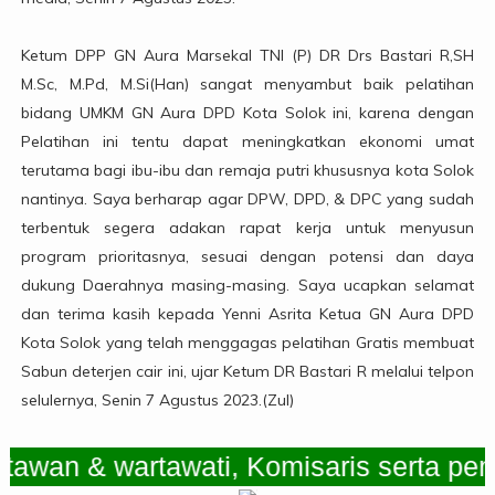
Ketum DPP GN Aura Marsekal TNI (P) DR Drs Bastari R,SH
M.Sc, M.Pd, M.Si(Han) sangat menyambut baik pelatihan
bidang UMKM GN Aura DPD Kota Solok ini, karena dengan
Pelatihan ini tentu dapat meningkatkan ekonomi umat
terutama bagi ibu-ibu dan remaja putri khususnya kota Solok
nantinya. Saya berharap agar DPW, DPD, & DPC yang sudah
terbentuk segera adakan rapat kerja untuk menyusun
program prioritasnya, sesuai dengan potensi dan daya
dukung Daerahnya masing-masing. Saya ucapkan selamat
dan terima kasih kepada Yenni Asrita Ketua GN Aura DPD
Kota Solok yang telah menggagas pelatihan Gratis membuat
Sabun deterjen cair ini, ujar Ketum DR Bastari R melalui telpon
selulernya, Senin 7 Agustus 2023.(Zul)
n & wartawati, Komisaris serta pemimp