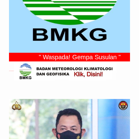
" Waspada! Gempa Susulan "
Gempa Yang Dirasakan