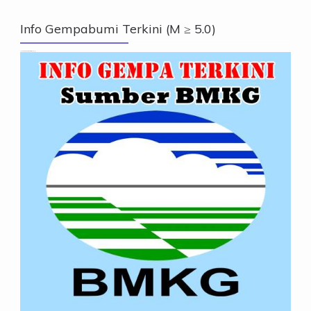
Info Gempabumi Terkini (M ≥ 5.0)
Info Gempabumi Terkini (M ≥ 5.0)