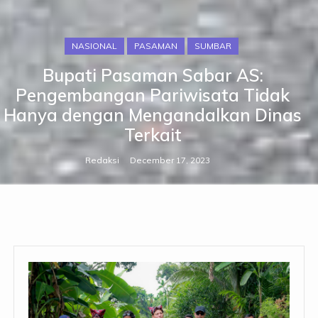
NASIONAL
PASAMAN
SUMBAR
Bupati Pasaman Sabar AS:
Pengembangan Pariwisata Tidak
Hanya dengan Mengandalkan Dinas
Terkait
Redaksi
December 17, 2023