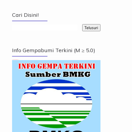
Cari Disini!
Info Gempabumi Terkini (M ≥ 5.0)
Info Gempabumi Terkini (M ≥ 5.0)