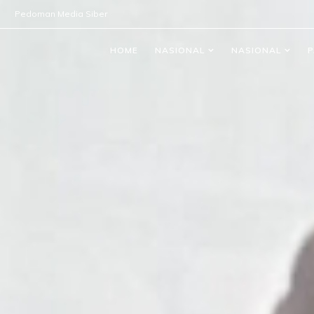
Pedoman Media Siber
HOME
NASIONAL
NASIONAL
P