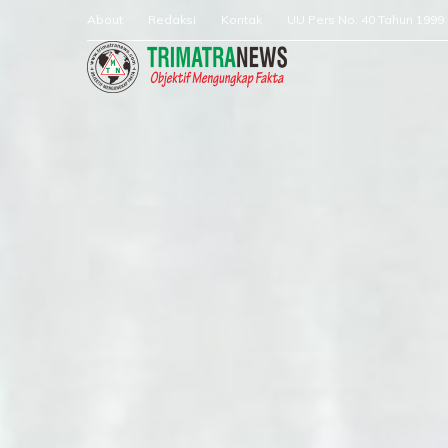
About
Redaksi
Kontak
UU Pers No. 40 Tahun 1999