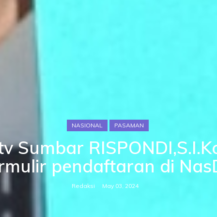
NASIONAL
PASAMAN
tv Sumbar RISPONDI,S.I.Ko
rmulir pendaftaran di N
Redaksi
May 03, 2024