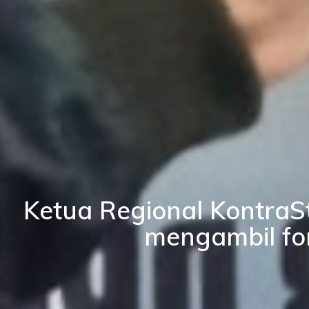
Ketua Regional KontraS
mengambil fo