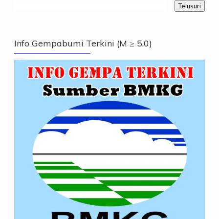
Info Gempabumi Terkini (M ≥ 5.0)
Info Gempabumi Terkini (M ≥ 5.0)