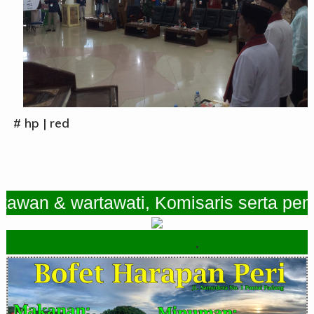
# hp | red
an & wartawati, Komisaris serta pemimp
.