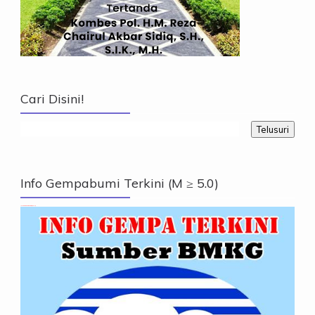
Cari Disini!
Info Gempabumi Terkini (M ≥ 5.0)
Info Gempabumi Terkini (M ≥ 5.0)