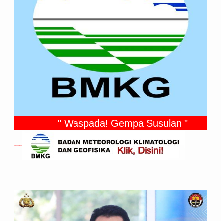
" Waspada! Gempa Susulan "
Gempa Yang Dirasakan