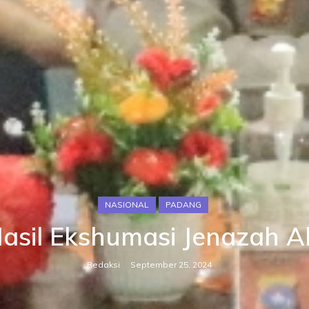
NASIONAL
PADANG
asil Ekshumasi Jenazah A
Redaksi
September 25, 2024