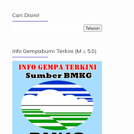
Cari Disini!
Info Gempabumi Terkini (M ≥ 5.0)
Info Gempabumi Terkini (M ≥ 5.0)