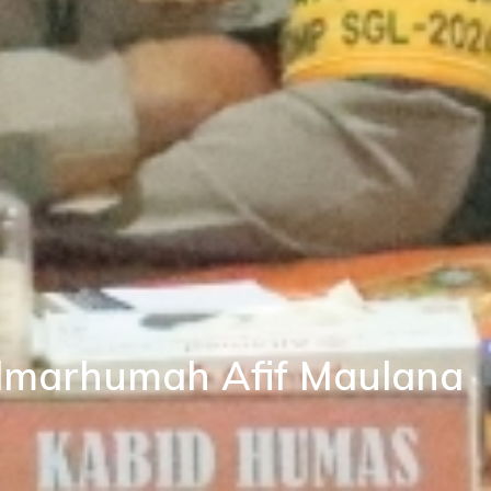
lmarhumah Afif Maulana