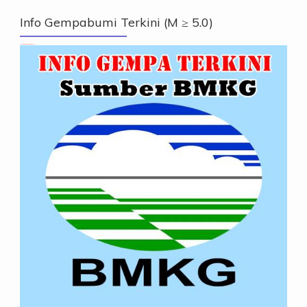
Info Gempabumi Terkini (M ≥ 5.0)
Info Gempabumi Terkini (M ≥ 5.0)