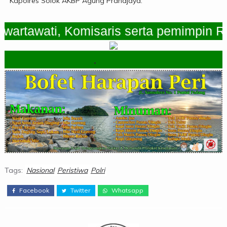
Kapolres Solok AKBP Agung Pranajaya.
awati, Komisaris serta pemimpin Redak
.
Tags:
Nasional
Peristiwa
Polri
Facebook
Twitter
Whatsapp