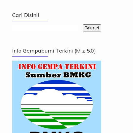
Cari Disini!
Info Gempabumi Terkini (M ≥ 5.0)
Info Gempabumi Terkini (M ≥ 5.0)