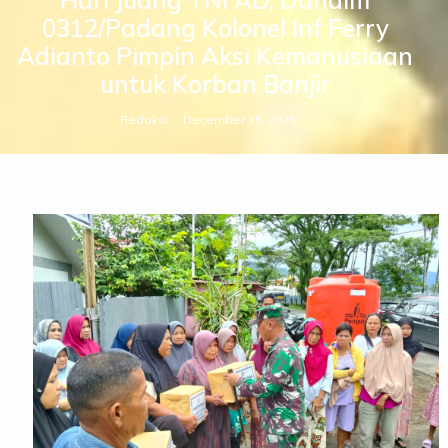
Hari Juang TNI AD, Dandim
0312/Padang Kolonel Inf Ferry
Adianto Pimpin Aksi Kemanusiaan
untuk Korban Banjir
Redaksi
December 15, 2025