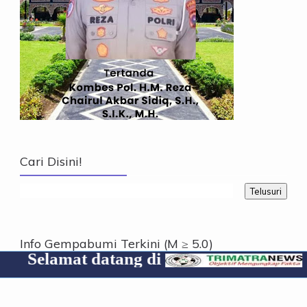
Cari Disini!
Info Gempabumi Terkini (M ≥ 5.0)
ang di
Cp 0853190708
Info Gempabumi Terkini (M ≥ 5.0)