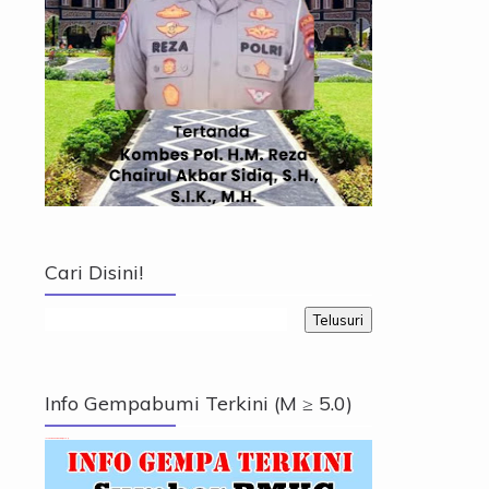
Cari Disini!
Info Gempabumi Terkini (M ≥ 5.0)
Info Gempabumi Terkini (M ≥ 5.0)