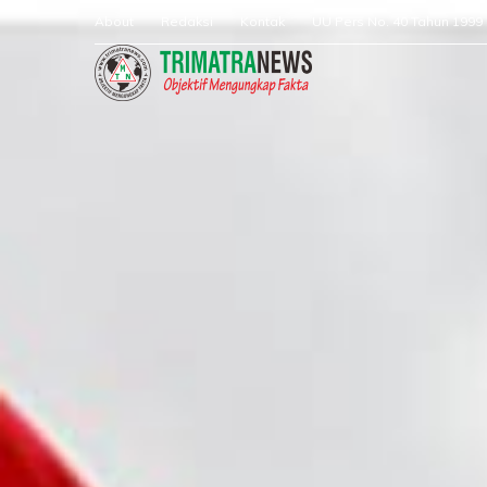
About
Redaksi
Kontak
UU Pers No. 40 Tahun 1999