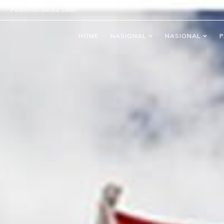
Pedoman Media Siber
HOME
NASIONAL
NASIONAL
P