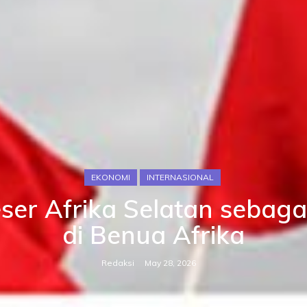
EKONOMI
INTERNASIONAL
er Afrika Selatan sebaga
di Benua Afrika
Redaksi
May 28, 2026